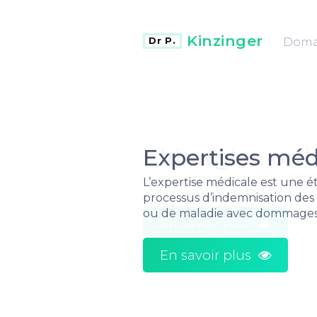
Kinzinger
Domai
Dr P.
Chirurgien ort
spécialisé en expertises médica
En savoir plus