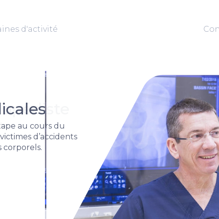
nes d'activité
Con
hopédiste
les