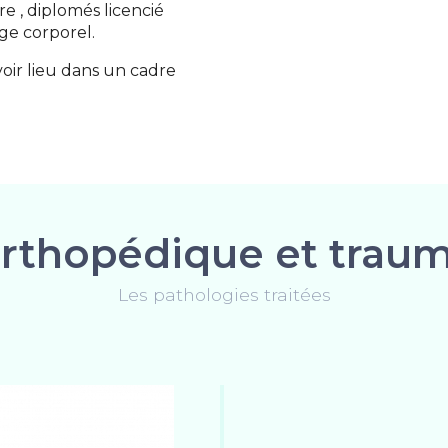
e , diplomés licencié
ge corporel.
oir lieu dans un cadre
orthopédique et trau
Les pathologies traitées