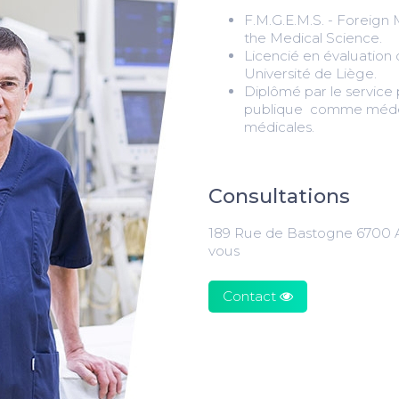
F.M.G.E.M.S. - Foreign
the Medical Science.
Licencié en évaluatio
Université de Liège.
Diplômé par le service 
publique comme médeci
médicales.
Consultations
189 Rue de Bastogne 6700 
vous
Contact