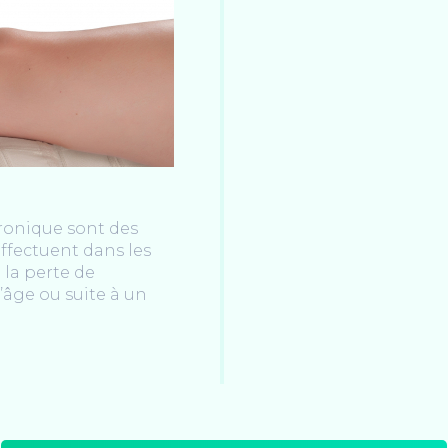
uronique sont des
’effectuent dans les
 la perte de
l’âge ou suite à un