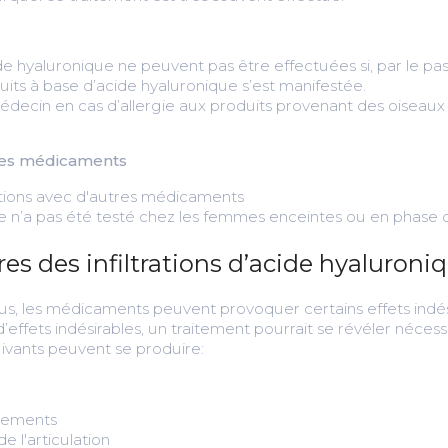
ide hyaluronique ne peuvent pas être effectuées si, par le pa
uits à base d’acide hyaluronique s’est manifestée.
 médecin en cas d’allergie aux produits provenant des oiseau
tres médicaments
ractions avec d'autres médicaments
e n’a pas été testé chez les femmes enceintes ou en phase d
res des infiltrations d’acide hyaluroni
dus, les médicaments peuvent provoquer certains effets indés
’effets indésirables, un traitement pourrait se révéler nécess
uivants peuvent se produire:
uvements
 l'articulation