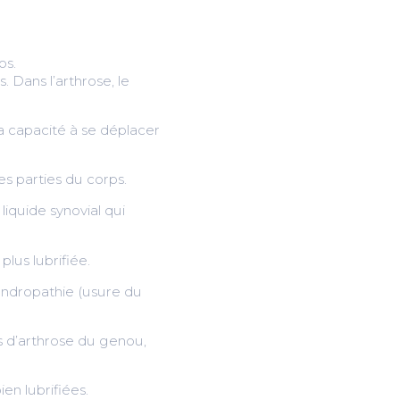
os.
. Dans l’arthrose, le
sa capacité à se déplacer
es parties du corps.
 liquide synovial qui
plus lubrifiée.
hondropathie (usure du
s d’arthrose du genou,
en lubrifiées.