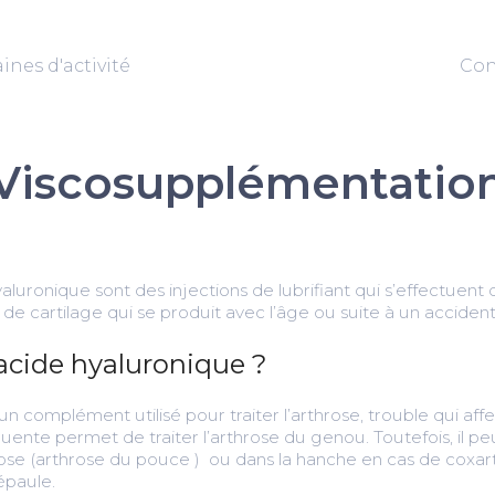
nes d'activité
Con
Viscosupplémentatio
hyaluronique sont des injections de lubrifiant qui s’effectuent 
de cartilage qui se produit avec l’âge ou suite à un accident
’acide hyaluronique ?
n complément utilisé pour traiter l’arthrose, trouble qui affec
équente permet de traiter l’arthrose du genou. Toutefois, il pe
ose (arthrose du pouce ) ou dans la hanche en cas de coxart
épaule.