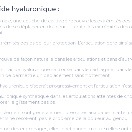
cide hyaluronique :
rmale, une couche de cartilage recouvre les extrémités des 
s de se déplacer en douceur. Il lubrifie les extrémités des os
t.
trémités des os de leur protection. L’articulation perd ainsi 
rouve de façon naturelle dans les articulations et dans d’autr
tion, l’acide hyaluronique se trouve dans le cartilage et dans le
s afin de permettre un déplacement sans frottement.
 hyaluronique disparaît progressivement et l’articulation n’est 
aluronique synthétique dans les articulations atteintes de c
orer le glissement des os.
complément sont généralement prescrites aux patients atteint
ents ne résolvent pas le problème de la douleur au genou.
mme des engrenages, elles fonctionnent mieux si elles sont bi