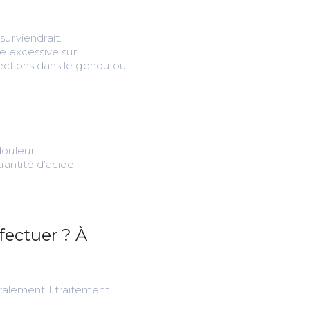
surviendrait.
ge excessive sur
njections dans le genou ou
douleur.
uantité d’acide
fectuer ? À
ralement 1 traitement