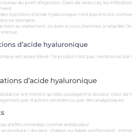
 niveau du point d’injection. Dans de rares cas, les infiltrat
ment.
e des injections d’acide hyaluronique n’est pas encore conn
dans ce domaine.
as bien au traitement, ou bien si vous cherchez à retarder l’in
 retenue
ations d’acide hyaluronique
onique est assez élevé. Ce produit n'est pas remboursé par l
trations d’acide hyaluronique
substance ont montré qu’elles soulagent la douleur chez de
lagement par d’autres remèdes ou par des analgésiques.
ts
 pas d’effet immédiat comme antidouleur.
 se produire ( douleur, chaleur ou faible gonflement), imm