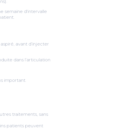
ns).
ne semaine d'intervalle
atient.
aspiré, avant d’injecter
duite dans l’articulation
us important.
autres traitements, sans
tains patients peuvent