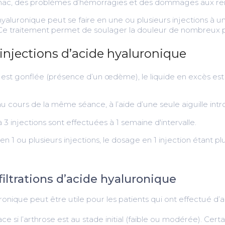
tomac, des problèmes d’hémorragies et des dommages aux rei
yaluronique peut se faire en une ou plusieurs injections à u
 Ce traitement permet de soulager la douleur de nombreux p
injections d’acide hyaluronique
u est gonflée (présence d’un œdème), le liquide en excès est 
 cours de la même séance, à l’aide d’une seule aiguille intro
 à 3 injections sont effectuées à 1 semaine d'intervalle.
en 1 ou plusieurs injections, le dosage en 1 injection étant pl
filtrations d’acide hyaluronique
luronique peut être utile pour les patients qui ont effectué d’
icace si l’arthrose est au stade initial (faible ou modérée). Cer