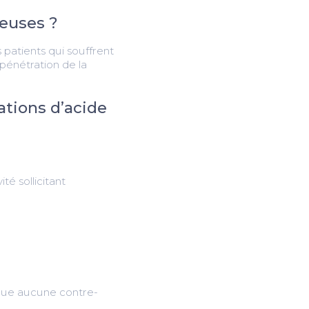
reuses ?
 patients qui souffrent
pénétration de la
ations d’acide
té sollicitant
esque aucune contre-