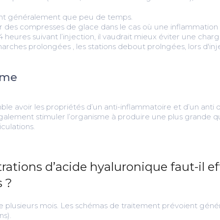
t généralement que peu de temps.
uer des compresses de glace dans le cas où une inflammation 
heures suivant l’injection, il vaudrait mieux éviter une char
es marches prolongées , les stations debout prolngées, lors d'i
erme
le avoir les propriétés d’un anti-inflammatoire et d’un anti 
galement stimuler l’organisme à produire une plus grande q
culations.
rations d’acide hyaluronique faut-il ef
s ?
ure plusieurs mois. Les schémas de traitement prévoient géné
ns).