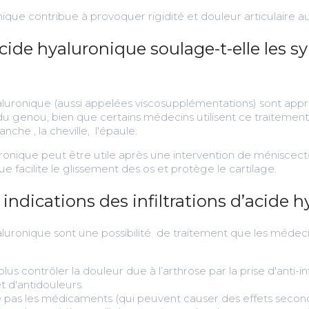
nique contribue à provoquer rigidité et douleur articulaire 
d’acide hyaluronique soulage-t-elle les
yaluronique (aussi appelées viscosupplémentations) sont app
du genou, bien que certains médecins utilisent ce traitement
nche , la cheville, l'épaule.
aluronique peut être utile après une intervention de méniscect
 facilite le glissement des os et protège le cartilage.
 indications des infiltrations d’acide 
yaluronique sont une possibilité de traitement que les médec
lus contrôler la douleur due à l’arthrose par la prise d'anti-
t d'antidouleurs.
re pas les médicaments (qui peuvent causer des effets sec