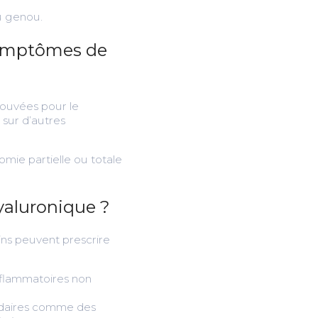
au genou.
 symptômes de
rouvées pour le
 sur d’autres
omie partielle ou totale
hyaluronique ?
ins peuvent prescrire
inflammatoires non
ondaires comme des