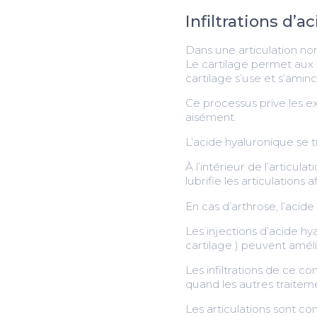
Infiltrations d’a
Dans une articulation no
Le cartilage permet aux o
cartilage s’use et s’aminci
Ce processus prive les ex
aisément.
L’acide hyaluronique se t
À l’intérieur de l’articula
lubrifie les articulation
En cas d’arthrose, l’acide
Les injections d’acide hy
cartilage ) peuvent améli
Les infiltrations de ce 
quand les autres traitem
Les articulations sont co