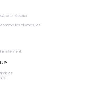
ssé, une réaction
x comme les plumes, les
’allaitement.
que
irables.
aire.