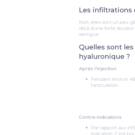
Les infiltration
Non, elles sont un peu gê
déjà d’une forte douleur
seringue.
Quelles sont les
hyaluronique ?
Après l’injection
Pendant environ 48 h
l'articulation
Contre-indications
Par rapport aux inf
indication. C’est p