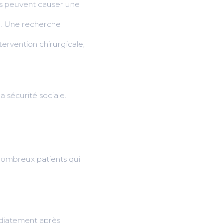
ions peuvent causer une
ue. Une recherche
tervention chirurgicale,
a sécurité sociale.
 nombreux patients qui
édiatement après