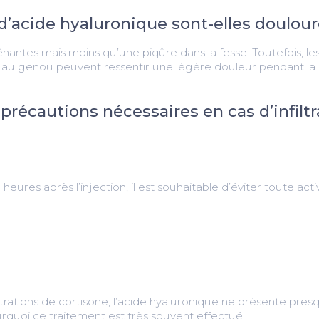
s d’acide hyaluronique sont-elles doulou
nantes mais moins qu’une piqûre dans la fesse. Toutefois, les
 au genou peuvent ressentir une légère douleur pendant la 
 précautions nécessaires en cas d’infiltr
eures après l’injection, il est souhaitable d’éviter toute activi
iltrations de cortisone, l’acide hyaluronique ne présente pr
ourquoi ce traitement est très souvent effectué.